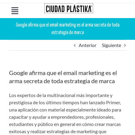
Saltar
al
Toggle
contenido
Navigation
Google afirma que el email marketing es el arma secreta de toda
Ciudad Plástika®
estrategia de marca
Anterior
Siguiente
Páginas Web
Web Hosting
Google afirma que el email marketing es el
arma secreta de toda estrategia de marca
Servidores
Los expertos de la multinacional más importante y
prestigiosa de los últimos tiempos han lanzado Primer,
Soluciones & Servicios
una aplicación con material especialmente ideado para
capacitar y ayudar a emprendedores, profesionales,
estudiantes y público en general en cómo crear marcas
Contáctanos
exitosas y realizar estrategias de marketing que