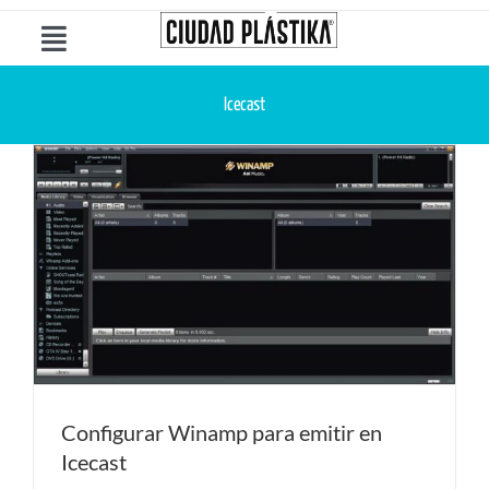
Saltar
al
Toggle
contenido
Navigation
Ciudad Plástika®
Icecast
Páginas Web
Web Hosting
Servidores
Soluciones & Servicios
Configurar Winamp para emitir en
Icecast
Contáctanos