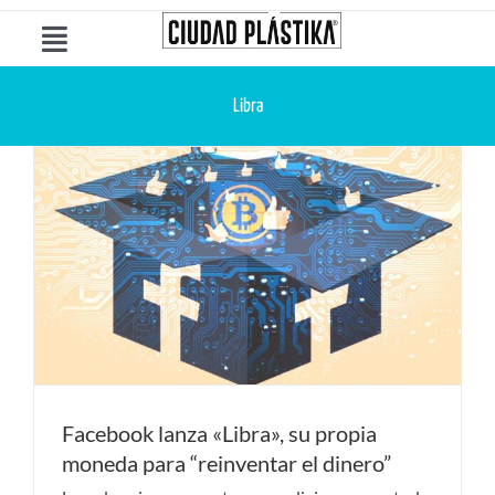
Saltar
al
Toggle
contenido
Navigation
Ciudad Plástika®
Libra
Páginas Web
Web Hosting
Servidores
Soluciones & Servicios
Facebook lanza «Libra», su propia
moneda para “reinventar el dinero”
Contáctanos